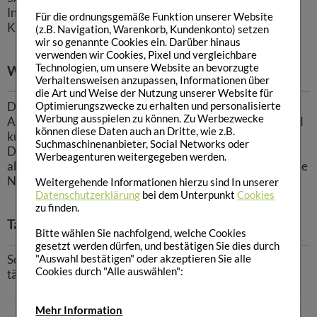
Information für Diabetiker: 1 Doppelsachet enthält 12 g
Für die ordnungsgemäße Funktion unserer Website
KH. Das entspricht 1 BE.
(z.B. Navigation, Warenkorb, Kundenkonto) setzen
wir so genannte Cookies ein. Darüber hinaus
verwenden wir Cookies, Pixel und vergleichbare
Technologien, um unsere Website an bevorzugte
Wichtiger Hinweis:
Verhaltensweisen anzupassen, Informationen über
die Art und Weise der Nutzung unserer Website für
Darf nur unter ärztlicher Aufsicht verwendet werden!
Optimierungszwecke zu erhalten und personalisierte
Werbung ausspielen zu können. Zu Werbezwecke
Außerhalb der Reichweite von Kindern aufbewahren und
können diese Daten auch an Dritte, wie z.B.
kühl lagern.
Suchmaschinenanbieter, Social Networks oder
Diätetische Lebensmittel sind kein Ersatz für eine
Werbeagenturen weitergegeben werden.
abwechslungsreiche Ernährung und auch nicht als alleinige
Nahrungsquelle geeignet.
Weitergehende Informationen hierzu sind In unserer
Datenschutzerklärung
bei dem Unterpunkt
Cookies
zu finden.
Tagesempfehlung:
Bitte wählen Sie nachfolgend, welche Cookies
gesetzt werden dürfen, und bestätigen Sie dies durch
"Auswahl bestätigen" oder akzeptieren Sie alle
Sofern vom Arzt nicht anders empfohlen, 1 Packung
Cookies durch "Alle auswählen":
täglich. (Empfohlene Tagesdosis nicht überschreiten)
Mehr Information