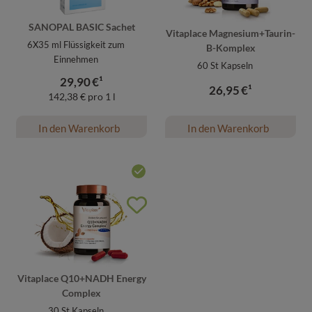
Medien übertragen werden.
SANOPAL BASIC Sachet
Vitaplace Magnesium+Taurin-
6X35
ml Flüssigkeit zum
B-Komplex
Einnehmen
60
St Kapseln
29,90
€¹
26,95
€¹
142,38 € pro 1 l
In den Warenkorb
In den Warenkorb
Vitaplace Q10+NADH Energy
Complex
30
St Kapseln