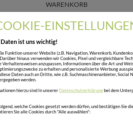
WARENKORB
COOKIE-EINSTELLUNGE
IHR WARENKORB IST LEER.
 Daten ist uns wichtig!
e Funktion unserer Website (z.B. Navigation, Warenkorb, Kundenkon
 Darüber hinaus verwenden wir Cookies, Pixel und vergleichbare Tec
 Verhaltensweisen anzupassen, Informationen über die Art und Wei
ptimierungszwecke zu erhalten und personalisierte Werbung ausspie
ese Daten auch an Dritte, wie z.B. Suchmaschinenanbieter, Social 
ergegeben werden.
tionen hierzu sind In unserer
Datenschutzerklärung
bei dem Unter
olgend, welche Cookies gesetzt werden dürfen, und bestätigen Sie d
tieren Sie alle Cookies durch "Alle auswählen":