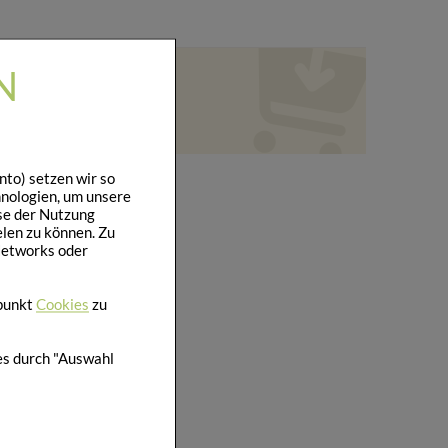
N
to) setzen wir so
hnologien, um unsere
se der Nutzung
len zu können. Zu
Networks oder
punkt
Cookies
zu
ies durch "Auswahl