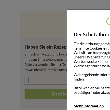
Der Schutz Ihrer
Für die ordnungsgemäß
Haben Sie ein Rezept für uns?
genannte Cookies ein.
Website an bevorzugte
Einfach ein Rezeptbild hochladen oder direkt ein Foto
unserer Website für O
mit dem Smartphone machen.
Werbezwecke können di
Bitte verwenden Sie hierfür nur jpg-Dateien. Klappt
Werbeagenturen weit
etwas nicht? Rufen Sie uns gerne an 089 700 2000.
Weitergehende Informa
finden.
Bitte wählen Sie nachf
bestätigen" oder akzep
Datei hochladen
Mehr Information