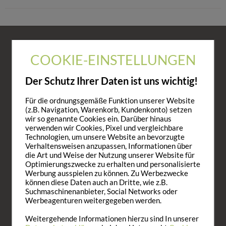
KONTAKT
COOKIE-EINSTELLUNGEN
Kostenlose Fachberatung.
Der Schutz Ihrer Daten ist uns wichtig!
Wir helfen weiter!
Mo. - Fr.: 10:00 - 16:00
Für die ordnungsgemäße Funktion unserer Website
089 700 2000
(z.B. Navigation, Warenkorb, Kundenkonto) setzen
wir so genannte Cookies ein. Darüber hinaus
Tel. Rückrufservice
verwenden wir Cookies, Pixel und vergleichbare
E-Mail: service@vitaplace.de
Technologien, um unsere Website an bevorzugte
Verhaltensweisen anzupassen, Informationen über
HILFE
die Art und Weise der Nutzung unserer Website für
Optimierungszwecke zu erhalten und personalisierte
AGB
Werbung ausspielen zu können. Zu Werbezwecke
können diese Daten auch an Dritte, wie z.B.
Versandkosten
Suchmaschinenanbieter, Social Networks oder
Zahlungsoptionen
Werbeagenturen weitergegeben werden.
Widerruf
Rücksendung
Weitergehende Informationen hierzu sind In unserer
Online-Streitbeilegung