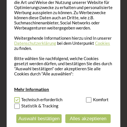
Kostenlose Fachberatung.
die Art und Weise der Nutzung unserer Website für
Wir helfen weiter!
Optimierungszwecke zu erhalten und personalisierte
Werbung ausspielen zu können. Zu Werbezwecke
Mo. - Fr.: 10:00 - 16:00
können diese Daten auch an Dritte, wie z.B.
089 700 2000
Suchmaschinenanbieter, Social Networks oder
Tel. Rückrufservice
Werbeagenturen weitergegeben werden.
E-Mail: service@vitaplace.de
Weitergehende Informationen hierzu sind In unserer
HILFE
Datenschutzerklärung
bei dem Unterpunkt
Cookies
zu finden.
AGB
Bitte wählen Sie nachfolgend, welche Cookies
Versandkosten
gesetzt werden dürfen, und bestätigen Sie dies durch
Zahlungsoptionen
"Auswahl bestätigen" oder akzeptieren Sie alle
Widerruf
Cookies durch "Alle auswählen":
Rücksendung
Online-Streitbeilegung
Mehr Information
Newsletter abonnieren
Barrierefreiheit
Technisch Notwendig:
Technisch erforderlich
Hierbei handelt es sich um
Komfort
Datenschutz
Cookies, die für die Grundfunktionen unserer
Statistik & Tracking
Vertrag widerrufen
Website notwendig sind (z.B. Navigation,
Warenkorb, Kundenkonto), weshalb auf diese nicht
Auswahl bestätigen
Alles akzeptieren
ÜBER UNS
verzichtet werden kann.