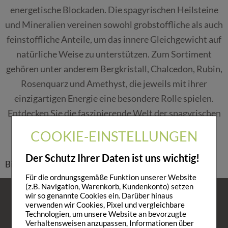
energetische Blockaden. Die spagyrischen Heilsteine
und Mineralien vereinen sowohl grobstoffliche als auch
feinstoffliche Anteile, um das innere Gleichgewicht auf
natürliche Weise zu unterstützen. Zum Sortiment
gehören unter anderem Bergkristall, Chalcedon, Rubin,
Rosenquarz und Amethyst, die jeweils mit ihrer
einzigartigen Energie eine besondere Rolle spielen.
Entdecken Sie die faszinierende Welt der spagyrischen
Edelsteine und Mineralien und ihre natürliche
COOKIE-EINSTELLUNGEN
Verbindung zur inneren Balance.
Der Schutz Ihrer Daten ist uns wichtig!
Bitte wählen Sie eine Unterkategorie.
Für die ordnungsgemäße Funktion unserer Website
(z.B. Navigation, Warenkorb, Kundenkonto) setzen
wir so genannte Cookies ein. Darüber hinaus
verwenden wir Cookies, Pixel und vergleichbare
KONTAKT
Technologien, um unsere Website an bevorzugte
Verhaltensweisen anzupassen, Informationen über