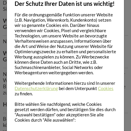
Diese Spezialanfertigung stellen wir auf Wunsch gern für
Der Schutz Ihrer Daten ist uns wichtig!
Sie her.
Für die ordnungsgemäße Funktion unserer Website
Wie soll Vitaplace Homöopathie Arnika MMK
(z.B. Navigation, Warenkorb, Kundenkonto) setzen
wir so genannte Cookies ein. Darüber hinaus
Globuli eingenommen werden:
verwenden wir Cookies, Pixel und vergleichbare
Technologien, um unsere Website an bevorzugte
Verhaltensweisen anzupassen, Informationen über
Nach Anweisung des Therapeuten.
die Art und Weise der Nutzung unserer Website für
Optimierungszwecke zu erhalten und personalisierte
Wechselwirkungen / Nebenwirkungen /
Werbung ausspielen zu können. Zu Werbezwecke
Gegenanzeigen:
können diese Daten auch an Dritte, wie z.B.
Suchmaschinenanbieter, Social Networks oder
Werbeagenturen weitergegeben werden.
Nicht anwenden bei bekannten Allergien gegen einen der
Wirkstoffe, oder der sonstigen Bestandteile.
Weitergehende Informationen hierzu sind In unserer
Bitte informieren Sie Ihren Arzt oder Apotheker, wenn Sie
Datenschutzerklärung
bei dem Unterpunkt
Cookies
zusätzlich noch andere Arzneimittel einnehmen.
zu finden.
Hinweise:
Bitte wählen Sie nachfolgend, welche Cookies
gesetzt werden dürfen, und bestätigen Sie dies durch
"Auswahl bestätigen" oder akzeptieren Sie alle
Bei Anwendung eines homöopathischen Arzneimittels
Cookies durch "Alle auswählen":
können sich die vorhandenen Beschwerden