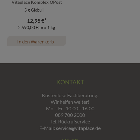
zu gestalten. Bitte beachten Sie, dass Daten hierfür
Vitaplace Komplex OPost
teilweise an Dritte wie z.B. Google oder soziale
5
g Globuli
Medien übertragen werden.
12,95
€¹
2.590,00 € pro 1 kg
In den Warenkorb
KONTAKT
Kostenlose Fachberatung.
Wir helfen weiter!
Mo. - Fr.: 10:00 - 16:00
089 700 2000
Tel. Rückrufservice
E-Mail: service@vitaplace.de