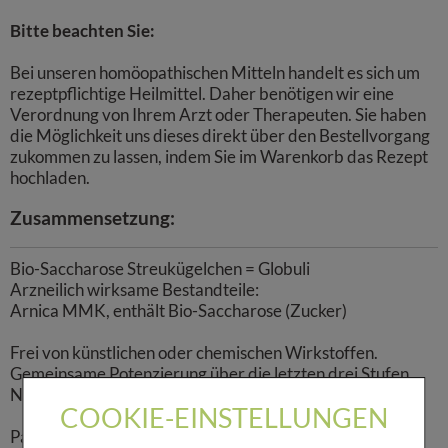
Bi
tte beachten Sie:
Bei unseren homöopathischen Mitteln handelt es sich um
rezeptpflichtige Heilmittel. Daher benötigen wir eine
Verordnung von Ihrem Arzt oder Therapeuten. Sie haben
die Möglichkeit uns dieses direkt über den Bestellvorgang
zukommen zu lassen, indem Sie im Warenkorb das Rezept
hochladen.
Zusammensetzung:
Bio-Saccharose Streukügelchen = Globuli
Arzneilich wirksame Bestandteile:
Arnica MMK, enthält Bio-Saccharose (Zucker)
Frei von künstlichen oder chemischen Wirkstoffen.
Gemeinsame Potenzierung über die letzten drei Stufen.
Nach Anbruch max. 1 Jahr haltbar.
COOKIE-EINSTELLUNGEN
Packungsgröße: 10 g