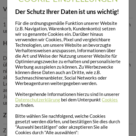
Verzehrempfehlung:
Der Schutz Ihrer Daten ist uns wichtig!
Für die ordnungsgemäße Funktion unserer Website
1 gestrichener Messlöffel (4,2g) in 200ml Flüssigkeit lösen
(z.B. Navigation, Warenkorb, Kundenkonto) setzen
und verzehren.
wir so genannte Cookies ein. Darüber hinaus
verwenden wir Cookies, Pixel und vergleichbare
Hinweise:
Technologien, um unsere Website an bevorzugte
Verhaltensweisen anzupassen, Informationen über
die Art und Weise der Nutzung unserer Website für
Die empfohlene tägliche Verzehrmenge darf nicht
Optimierungszwecke zu erhalten und personalisierte
überschritten werden. Nahrungsergänzungsmittel dienen
Werbung ausspielen zu können. Zu Werbezwecke
nicht als Ersatz für eine ausgewogene und
können diese Daten auch an Dritte, wie z.B.
abwechslungsreiche Ernährung und eine gesunde
Suchmaschinenanbieter, Social Networks oder
Werbeagenturen weitergegeben werden.
Lebensweise.Außerhalb der Reichweite von Kindern
aufbewahren. Darf nicht von Schwangeren, Stillenden,
Weitergehende Informationen hierzu sind In unserer
Jugendlichen und Kinder verzehrt werden. Kühl, trocken
Datenschutzerklärung
bei dem Unterpunkt
Cookies
und lichtgeschützt lagern.
zu finden.
Zutaten:
Bitte wählen Sie nachfolgend, welche Cookies
gesetzt werden dürfen, und bestätigen Sie dies durch
"Auswahl bestätigen" oder akzeptieren Sie alle
Zutaten: Magnesiumglycerophosphat, Magnesiumsalze
Cookies durch "Alle auswählen":