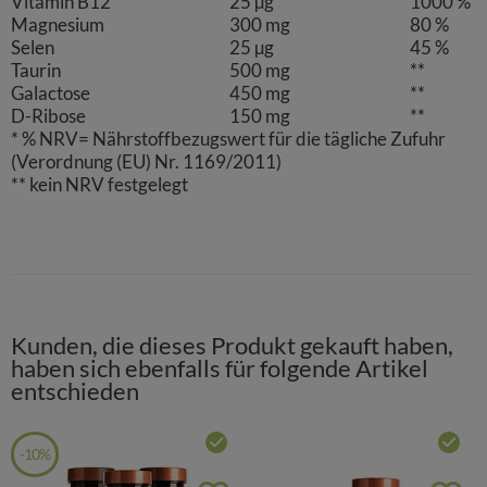
Vitamin B12
25 µg
1000 %
Werbung auf Drittseiten möglichst relevant für Sie
Magnesium
300 mg
80 %
zu gestalten. Bitte beachten Sie, dass Daten hierfür
Selen
25 µg
45 %
teilweise an Dritte wie z.B. Google oder soziale
Taurin
500 mg
**
Medien übertragen werden.
Galactose
450 mg
**
D-Ribose
150 mg
**
* % NRV= Nährstoffbezugswert für die tägliche Zufuhr
(Verordnung (EU) Nr. 1169/2011)
** kein NRV festgelegt
Kunden, die dieses Produkt gekauft haben,
haben sich ebenfalls für folgende Artikel
entschieden
SIE SPAREN
-
10%