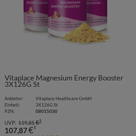
Vitaplace Magnesium Energy Booster
3X126G St
Anbieter:
Vitaplace Healthcare GmbH
Einheit:
3X126G
St
PZN:
08015030
€³
UVP:
119,85
€¹
107,87