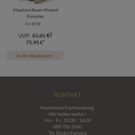
Vitaplace Basen Mineral
Komplex
3 x 60
St
€³
UVP:
83,85
75,95
€¹
In den Warenkorb
KONTAKT
Kostenlose Fachberatung.
Wir helfen weiter!
Mo. - Fr.: 10:00 - 16:00
089 700 2000
Tel. Rückrufservice