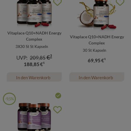
Vitaplace Q10+NADH Energy
Vitaplace Q10+NADH Energy
Complex
Complex
3X30 St
St Kapseln
30
St Kapseln
€³
UVP:
209,85
69,95
€¹
188,85
€¹
In den Warenkorb
In den Warenkorb
SIE SPAREN
-
9,5%